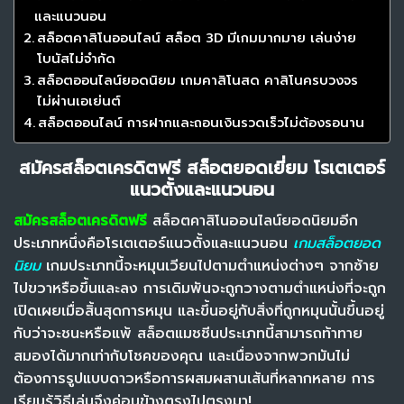
และแนวนอน
สล็อตคาสิโนออนไลน์ สล็อต 3D มีเกมมากมาย เล่นง่าย
โบนัสไม่จำกัด
สล็อตออนไลน์ยอดนิยม เกมคาสิโนสด คาสิโนครบวงจร
ไม่ผ่านเอเย่นต์
สล็อตออนไลน์ การฝากและถอนเงินรวดเร็วไม่ต้องรอนาน
สมัครสล็อตเครดิตฟรี สล็อตยอดเยี่ยม โรเตเตอร์
แนวตั้งและแนวนอน
สมัครสล็อตเครดิตฟรี
สล็อตคาสิโนออนไลน์ยอดนิยมอีก
ประเภทหนึ่งคือโรเตเตอร์แนวตั้งและแนวนอน
เกมสล็อตยอด
นิยม
เกมประเภทนี้จะหมุนเวียนไปตามตำแหน่งต่างๆ จากซ้าย
ไปขวาหรือขึ้นและลง การเดิมพันจะถูกวางตามตำแหน่งที่จะถูก
เปิดเผยเมื่อสิ้นสุดการหมุน และขึ้นอยู่กับสิ่งที่ถูกหมุนนั้นขึ้นอยู่
กับว่าจะชนะหรือแพ้ สล็อตแมชชีนประเภทนี้สามารถท้าทาย
สมองได้มากเท่ากับโชคของคุณ และเนื่องจากพวกมันไม่
ต้องการรูปแบบดาวหรือการผสมผสานเส้นที่หลากหลาย การ
เรียนรู้วิธีเล่นจึงค่อนข้างตรงไปตรงมา!