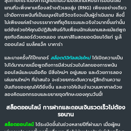
สุดท้ายที่เราต้องการดูคือเกมเจ้ามือสดที่มีให้บริการออนไลน์
แทนที่จะพึ่งพาเครื่องสร้างตัวเลขสุ่ม (
RNG)
เพียงอย่างเดียว
เจ้ามือการพนันที่เป็นมนุษย์ในชีวิตจริงจะเป็นผู้ดำเนินเกม สิ่งนี้
ไม่เพียงแค่สร้างบรรยากาศที่ยุติธรรมและจริงใจมากขึ้นเท่านั้น
แต่ยังช่วยให้คุณมีปฏิสัมพันธ์กับเพื่อนนักเล่นเกมและแม้แต่พูด
คุยกับดีลเลอร์ด้วยตนเอง เกมคาสิโนสดยอดนิยมได้แก่ รูเล็
ตออนไลน์ แบล็คแจ็ค บาคาร่า
และบางครั้งก็โป๊กเกอร์
สล็อตดิจิทัลสมัยใหม่
ได้เปิดความเป็น
ไปได้มากมายเมื่อพูดถึงการมีส่วนร่วมในโลกของการพนัน
ออนไลน์และบนมือถือ มีสิ่งใหม่ๆ อยู่เสมอ และด้วยการลอง
เล่นเกมใหม่ๆ ที่น่าสนใจ จะช่วยยกระดับความรู้สึกด้านความ
บันเทิงของคุณให้ดียิ่งขึ้น และอาจให้เงินจำนวนมหาศาลด้วย
ลองคิดนอกกรอบและขยายชุดทักษะของคุณวันนี้!
สล็อตออนไลน์ การฝากและถอนเงินรวดเร็วไม่ต้อง
รอนาน
สล็อตออนไลน์
ได้ระเบิดขึ้นในช่วงหลายปีที่ผ่านมา เมื่อผู้คน