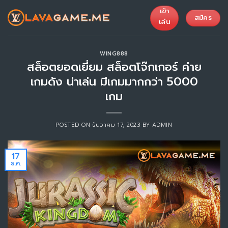
Skip
เข้า
to
สมัคร
เล่น
content
WING888
สล็อตยอดเยี่ยม สล็อตโจ๊กเกอร์ ค่าย
เกมดัง น่าเล่น มีเกมมากกว่า 5000
เกม
POSTED ON
ธันวาคม 17, 2023
BY
ADMIN
17
ธ.ค.