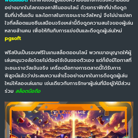
พนันสล็อต
ได้กลายเป็นรูปแบบความบันเทิงที่ได้รับความนิยม
อย่างมากในโลกของคาสิโนออนไลน์ ด้วยกราฟิกที่น่าดึงดูด
ธีมที่น่าตื่นเต้น และโอกาสในการชนะรางวัลใหญ่ จึงไม่น่าแปลก
ใจที่สล็อตแมชชีนเสมือนจริงเหล่านี้ดึงดูดความสนใจของผู้เล่น
หลายล้านคน เพื่อให้ทันกับการแข่งขันและดึงดูดผู้เล่นใหม่
pgsoft
ฟรีสปินเป็นรอบฟรีในเกมสล็อตออนไลน์ พวกเขาอนุญาตให้ผู้
เล่นหมุนวงล้อโดยไม่ต้องใช้เงินของตัวเอง แต่ก็ยังมีโอกาสที่
จะชนะรางวัลเงินจริง เครื่องมือทางการตลาดนี้ได้รับการ
พิสูจน์แล้วว่าประสบความสำเร็จอย่างมากในการดึงดูดผู้เล่น
ใหม่ให้ลองเล่นเกม เช่นเดียวกับการรักษาผู้เล่นที่มีอยู่ให้มีส่วน
ร่วม
สล็อตมือถือ