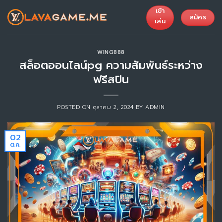
Skip
เข้า
to
สมัคร
เล่น
content
WING888
สล็อตออนไลน์pg ความสัมพันธ์ระหว่าง
ฟรีสปิน
POSTED ON
ตุลาคม 2, 2024
BY
ADMIN
02
ต.ค.