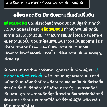
สล็อตมาแรง ทำหน้าที่ได้อย่างยอดเยี่ยมกับผู้เล่น
สล็อตยอดฮิต มีระดับความตื่นเต้นเพิ่มขึ้น
สล็อตยอดฮิต
ขณะนี้รางวัลแจ็คพอตปัจจุบันมีมูลค่ามากกว่า
3,500
ดอลลาร์สหรัฐ
สล็อตแมชชีน
ทำให้นักพนันที่โชคดีมี
โอกาสได้รับเงินจำนวนมหาศาลในการหมุนครั้งเดียว เพื่อทำให้
หม้อหวานยิ่งขึ้น
ช่วยให้ผู้เล่นเพิ่มเงินรางวัลเป็นสองเท่าหรือสี่
เท่าโดยใช้ฟีเจอร์
Gamble
มันเพิ่มความตื่นเต้นอีกขั้น
เนื่องจากมีรางวัลเดิมพันมากขึ้น แต่ยังมีความเสี่ยงในการสูญ
เสียเงินทุน
ที่นักพนันหามาอย่างยากลำบาก
ถูกสร้างขึ้นเพื่อให้ผู้เล่น
มี
ระดับความตื่นเต้นเพิ่มขึ้น
พร้อมทั้งมอบคุณค่าความบันเทิงที่
เหนือกว่า เกมดังกล่าวมีภาพที่สวยงามและแอนิเมชั่นที่สร้างขึ้น
ด้วยมือ ซึ่งเติมชีวิตชีวาให้กับตัวละครการ์ตูนและฉากหลังที่
เรียบง่าย คุณภาพการผลิตที่สูงนี้มาพร้อมกับเอฟเฟกต์เสียงที่
ผ่อนคลายสร้างประสบการณ์ที่ดื่มด่ำที่ช่วยให้ผู้ใช้เพลิดเพลิน
ได้นานหลายชั่วโมง