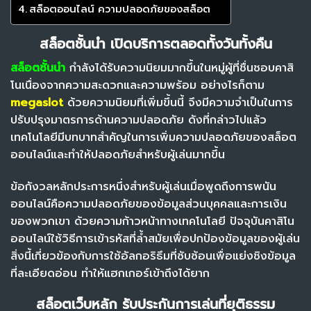
สล็อตออนไลน์ ความปลอดภัยของสล็อต
สล็อตชั้นนำ เปิดบริการตลอดทั้งวันทั้งคืน
สล็อตชั้นนำ
กำลังได้รับความนิยมมากขึ้นในหมู่ผู้ที่ชื่นชอบคาสิ
โนเนื่องจากความสะดวกและความพร้อม อย่างไรก็ตาม
megaslot
ด้วยความนิยมที่เพิ่มขึ้นนี้ จึงมีความจำเป็นในการ
ปรับปรุงมาตรการด้านความปลอดภัย ดังที่กล่าวไปแล้ว
เทคโนโลยีมีบทบาทสำคัญในการเพิ่มความปลอดภัยของสล็อต
ออนไลน์และทำให้ปลอดภัยสำหรับผู้เล่นมากขึ้น
ข้อกังวลหลักประการหนึ่งสำหรับผู้เล่นเมื่อพูดถึงการพนัน
ออนไลน์คือความปลอดภัยของข้อมูลส่วนบุคคลและการเงิน
ของพวกเขา ด้วยความก้าวหน้าทางเทคโนโลยี ปัจจุบันคาสิโน
ออนไลน์ใช้วิธีการเข้ารหัสที่ล้ำสมัยเพื่อปกป้องข้อมูลของผู้เล่น
สิ่งนี้เกี่ยวข้องกับการใช้อัลกอริธึมที่ซับซ้อนเพื่อแย่งชิงข้อมูล
ที่ละเอียดอ่อน ทำให้แฮกเกอร์เข้าถึงได้ยาก
สล็อตเว็บหลัก รับประกันการเล่นที่ยุติธรรม