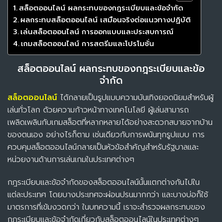
สล็อตออนไลน์ ผลกระทบของกฎระเบียบและข้อจำกัด
ผลกระทบสล็อตออนไลน์ เสมือนจริงต่อแนวทางปฏิบัติ
เล่นสล็อตออนไลน์ การออกแบบและประสบการณ์
เกมสล็อตออนไลน์ การสตรีมและโปรโมชั่น
สล็อตออนไลน์ ผลกระทบของกฎระเบียบและข้อ
จำกัด
สล็อตออนไลน์
ได้กลายเป็นรูปแบบความบันเทิงยอดนิยมสำหรับผู้
เล่นทั่วโลก ด้วยความก้าวหน้าทางเทคโนโลยี ผู้เล่นสามารถ
เพลิดเพลินกับเกมสล็อตที่หลากหลายได้อย่างสะดวกสบายจากบ้าน
ของตนเอง อย่างไรก็ตาม เช่นเดียวกับการพนันทุกรูปแบบ การ
ควบคุมสล็อตออนไลน์กลายเป็นหัวข้อสำคัญสำหรับรัฐบาลและ
หน่วยงานด้านการเล่นเกมในประเทศต่างๆ
กฎระเบียบและข้อจำกัดของสล็อตออนไลน์นั้นแตกต่างกันไปใน
แต่ละประเทศ โดยบางประเทศจะผ่อนปรนมากกว่า และบางบ่อก็ใช้
มาตรการที่เข้มงวดกว่า ในบทความนี้ เราจะสำรวจผลกระทบของ
กฎระเบียบและข้อจำกัดเกี่ยวกับสล็อตออนไลน์ในประเทศต่างๆ