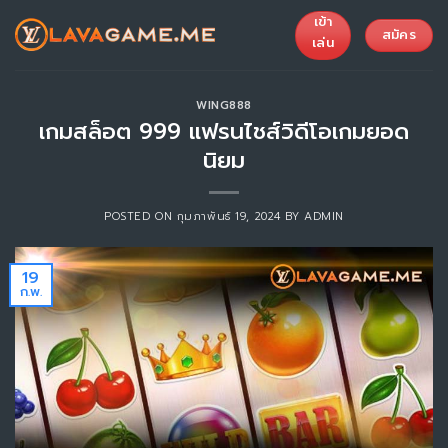
Skip
เข้า
to
สมัคร
เล่น
content
WING888
เกมสล็อต 999 แฟรนไชส์วิดีโอเกมยอด
นิยม
POSTED ON
กุมภาพันธ์ 19, 2024
BY
ADMIN
19
ก.พ.