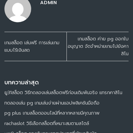
ADMIN
เกมสล็อต ค่าย pg ออกใบ
เกมสล็อต เล่นฟรี การเล่นเกม
อนุญาต จัดจำหน่ายเกมไปยังคา
แบบไร้เงินสด
สิโน
บทความล่าสุด
ยู31สล็อต วิธีทดลองเล่นสล็อตฟรีก่อนเดิมพันจริง แทรกคาสิโน
ทดลองเล่น pg เกมเล่นง่ายผ่านแอปพลิเคชันมือถือ
pg plus เกมสล็อตออนไลน์ที่หลากหลายมีคุณภาพ
rachaslot วิธีเลือกสล็อตที่เหมาะสมตามสไตล์