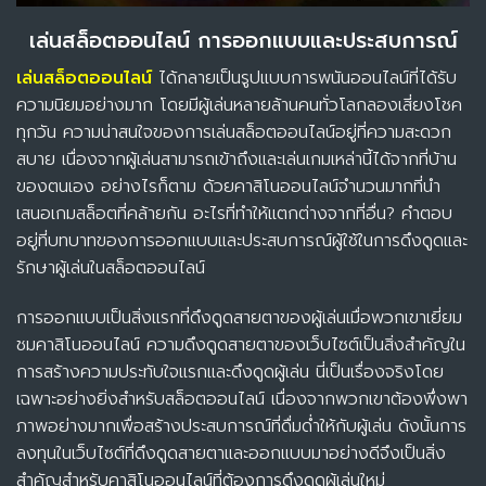
เล่นสล็อตออนไลน์ การออกแบบและประสบการณ์
เล่นสล็อตออนไลน์
ได้กลายเป็นรูปแบบการพนันออนไลน์ที่ได้รับ
ความนิยมอย่างมาก โดยมีผู้เล่นหลายล้านคนทั่วโลกลองเสี่ยงโชค
ทุกวัน ความน่าสนใจของการเล่นสล็อตออนไลน์อยู่ที่ความสะดวก
สบาย เนื่องจากผู้เล่นสามารถเข้าถึงและเล่นเกมเหล่านี้ได้จากที่บ้าน
ของตนเอง อย่างไรก็ตาม ด้วยคาสิโนออนไลน์จำนวนมากที่นำ
เสนอเกมสล็อตที่คล้ายกัน อะไรที่ทำให้แตกต่างจากที่อื่น? คำตอบ
อยู่ที่บทบาทของการออกแบบและประสบการณ์ผู้ใช้ในการดึงดูดและ
รักษาผู้เล่นในสล็อตออนไลน์
การออกแบบเป็นสิ่งแรกที่ดึงดูดสายตาของผู้เล่นเมื่อพวกเขาเยี่ยม
ชมคาสิโนออนไลน์ ความดึงดูดสายตาของเว็บไซต์เป็นสิ่งสำคัญใน
การสร้างความประทับใจแรกและดึงดูดผู้เล่น นี่เป็นเรื่องจริงโดย
เฉพาะอย่างยิ่งสำหรับสล็อตออนไลน์ เนื่องจากพวกเขาต้องพึ่งพา
ภาพอย่างมากเพื่อสร้างประสบการณ์ที่ดื่มด่ำให้กับผู้เล่น ดังนั้นการ
ลงทุนในเว็บไซต์ที่ดึงดูดสายตาและออกแบบมาอย่างดีจึงเป็นสิ่ง
สำคัญสำหรับคาสิโนออนไลน์ที่ต้องการดึงดูดผู้เล่นใหม่