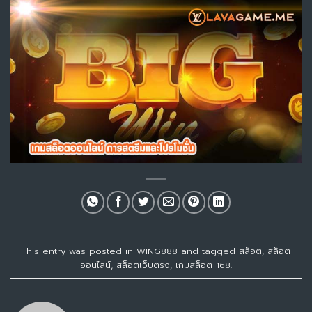
This entry was posted in
WING888
and tagged
สล็อต
,
สล็อต
ออนไลน์
,
สล็อตเว็บตรง
,
เกมสล็อต 168
.