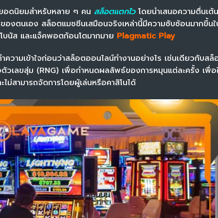
ิงยอดนิยมสำหรับหลาย ๆ คน
สล็อตแตกไว
โดยนำเสนอความตื่นเต้
งตนเอง สล็อตแมชชีนเสมือนจริงเหล่านี้มีความซับซ้อนมากขึ้นใ
บัติโบนัส และแจ็คพอตก้อนโตมากมาย
Plagmatic Play
มาทำความเข้าใจก่อนว่าสล็อตออนไลน์ทำงานอย่างไร เช่นเดียวกับสล็
ตัวเลขสุ่ม (RNG) เพื่อกำหนดผลลัพธ์ของการหมุนแต่ละครั้ง เพื่อใ
ะไม่สามารถจัดการโดยผู้เล่นหรือคาสิโนได้