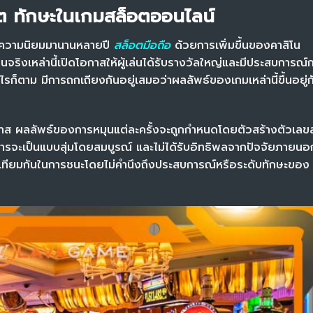
อต ทักษะในเกมสล็อตออนไลน์
รับความนิยมมานานหลายปี
สล็อตมือถือ
ด้วยการเพิ่มขึ้นของคาสิโน
มือนจริงเหล่านี้เปิดโอกาสให้ผู้เล่นได้รับรางวัลใหญ่และมีประสบการณ์
ไรก็ตาม มีการถกเถียงกันอยู่เสมอว่าผลลัพธ์ของเกมเหล่านี้ขึ้นอยู่ก
กาส ผลลัพธ์ของการหมุนแต่ละครั้งจะถูกกำหนดโดยตัวสร้างตัวเลขสุ
ยการจะเป็นแบบสุ่มโดยสมบูรณ์ และไม่ได้รับอิทธิพลจากปัจจัยภายนอ
่าเทียมกันในการชนะโดยไม่คำนึงถึงประสบการณ์หรือระดับทักษะของ