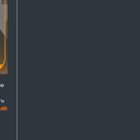
นอ
าะ
kd6