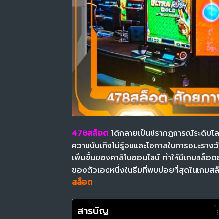
478สล็อต
ได้กลายเป็นปรากฏการณ์ระดับโล
ความบันเทิงไม่รู้จบและโอกาสในการชนะรา
เพิ่มขึ้นของคาสิโนออนไลน์ ทำให้มีเกมสล็อต
ของตัวเอง
หนึ่งในธีมที่พบบ่อยที่สุดในเกม
สล็อต
สารบัญ