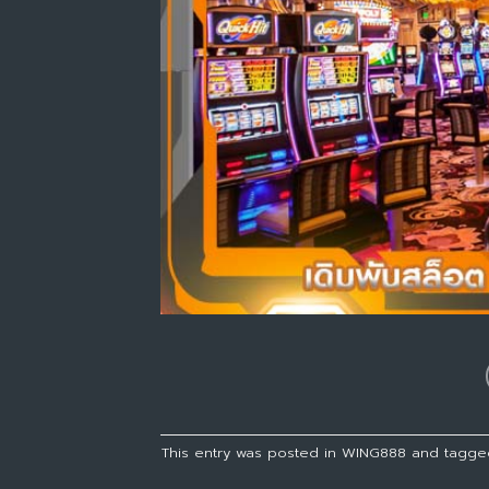
This entry was posted in
WING888
and tagg