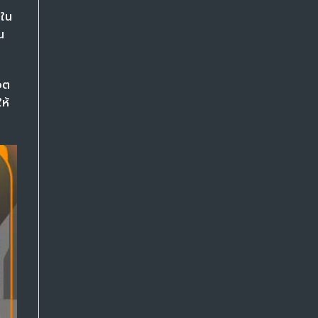
นใน
น
อต
ห้