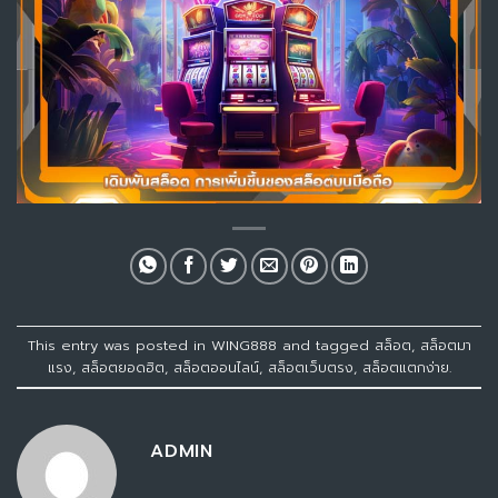
This entry was posted in
WING888
and tagged
สล็อต
,
สล็อตมา
แรง
,
สล็อตยอดฮิต
,
สล็อตออนไลน์
,
สล็อตเว็บตรง
,
สล็อตแตกง่าย
.
ADMIN