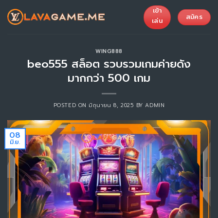
Skip
เข้า
to
สมัคร
เล่น
content
WING888
beo555 สล็อต รวบรวมเกมค่ายดัง
มากกว่า 500 เกม
POSTED ON
มิถุนายน 8, 2025
BY
ADMIN
08
มิ.ย.