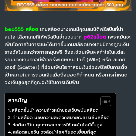
beo555 สล็อต
เกมสล็อตบางเกมมีคุณสมบัติฟรีสปินที่น่า
สนใจ
เลือกเกมที่ให้ฟรีสปินจำนวนมาก
p62สล็อต
เพราะมันจะ
เพิ่มโอกาสในการชนะได้มากขึ้น
เกมสล็อตบางเกมมีการคูณเงิน
รางวัลในระหว่างการหมุนฟรี ซึ่งจะช่วยเพิ่มผลกำไรในแต่ละ
รอบ
บางเกมอาจมีฟีเจอร์พิเศษเช่น ไวด์ (Wild) หรือ สแกต
เตอร์ (Scatter) ที่ช่วยเพิ่มโอกาสชนะในช่วงฟรีสปิน
การตั้ง
เป้าหมายในการถอนเงินเมื่อถึงยอดที่กำหนด หรือการกำหนด
วงเงินสูงสุดที่คุณจะใช้ในการเดิมพัน
สารบัญ
สล็อตชั้นนำ ความก้าวหน้าของเว็บพนันสล็อต
ค่ายสล็อต มอบความสะดวกสบายในการเล่นสล็อต
ข้อดีคาสิโน คุณภาพและการใช้เทคโนโลยีขั้นสูง
สล็อตแมชชีน วงล้อนำโชคที่ยอดเยี่ยมที่สุด