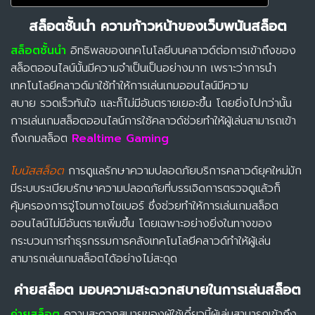
สล็อตชั้นนำ ความก้าวหน้าของเว็บพนันสล็อต
สล็อตชั้นนำ
อิทธิพล
ของ
เทคโนโลยี
บน
ค
ลาว
ด์
ต่อ
การ
เข้าถึง
ของ
ส
ล็อต
ออนไลน์
นั้น
มีความจำเป็น
เป็นอย่างมาก
เพราะว่า
การนำ
เทคโนโลยี
ค
ลาว
ด์
มา
ใช้
ทำให้
การ
เล่น
เกม
ออนไลน์
มี
ความ
สบาย
รวดเร็วทันใจ
และก็
ไม่มีอันตราย
เยอะขึ้น
โดยยิ่งไปกว่านั้น
การ
เล่น
เกม
ส
ล็อต
ออนไลน์
การใช้
ค
ลาว
ด์
ช่วยทำให้
ผู้
เล่น
สามารถ
เข้า
ถึง
เกม
ส
ล็อต
Realtime Gaming
โบนัสสล็อต
การดูแลรักษา
ความปลอดภัย
บริการ
ค
ลาว
ด์
ยุคใหม่
มัก
มีระบบระเบียบ
รักษา
ความปลอดภัย
ที่
บรรเจิด
การ
ตรวจดู
แล้วก็
คุ้มครอง
การ
จู่โจม
ทาง
ไซ
เบอร์
ซึ่ง
ช่วยทำให้
การ
เล่น
เกม
ส
ล็อต
ออนไลน์
ไม่มีอันตราย
เพิ่มขึ้น
โดยเฉพาะอย่างยิ่ง
ในทาง
ของ
กระบวนการทำ
ธุรกรรม
การคลัง
เทคโนโลยี
ค
ลาว
ด์
ทำให้
ผู้
เล่น
สามารถ
เล่น
เกม
ส
ล็อต
ได้
อย่าง
ไม่
สะดุด
ค่ายสล็อต มอบความสะดวกสบายในการเล่นสล็อต
ค่ายสล็อต
ความสะดวกสบาย
ของ
ผู้ใช้
เดี๋ยวนี้
ผู้
เล่น
สามารถ
เข้าถึง