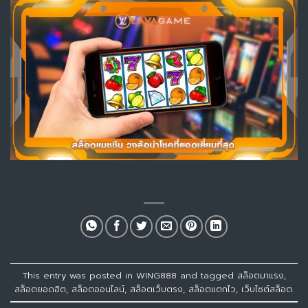
This entry was posted in
WING888
and tagged
สล็อตมาแรง
,
สล็อตยอดฮิต
,
สล็อตออนไลน์
,
สล็อตเว็บตรง
,
สล็อตแตกไว
,
เว็บไซต์สล็อต
.