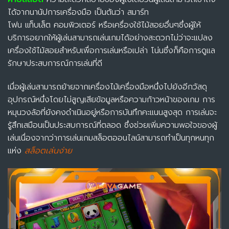
ได้
จาก
นานัปการ
เครื่องมือ
เป็นต้นว่า
สมาร์ท
โฟน
แท็บเล็ต
คอมพิวเตอร์
หรือ
เครื่องใช้ไม้สอย
อื่นๆ
ซึ่ง
ผู้ให้
บริการ
อยากให้
ผู้
เล่น
สามารถ
เล่น
เกม
ได้
อย่างสะดวก
ไม่ว่า
จะ
แปลง
เครื่องใช้ไม้สอย
สำหรับเพื่อการ
เล่น
หรือเปล่า
โน่น
ซึ่งก็คือ
การดูแล
รักษา
ประสบการณ์
การ
เล่น
ที่
ดี
เมื่อ
ผู้
เล่น
สามารถ
ย้าย
จาก
เครื่องไม้เครื่องมือ
หนึ่ง
ไป
ยัง
อีก
วัสดุ
อุปกรณ์
หนึ่ง
โดย
ไม่
สูญเสีย
ข้อมูล
หรือ
ความก้าวหน้า
ของ
เกม
การ
หมุน
วงล้อ
ที่
ยังคง
ดำเนิน
อยู่
หรือ
การ
บันทึก
คะแนน
สูงสุด
การ
เล่น
จะ
รู้สึก
เสมือน
เป็น
ประสบการณ์
ที่
ตลอด
ซึ่ง
ช่วย
เพิ่ม
ความพอใจ
ของ
ผู้
เล่น
เนื่องจากว่า
การ
เล่น
เกม
ส
ล็อต
ออนไลน์
สามารถ
ทำเป็น
ทุกหนทุก
แห่ง
สล็อตเล่นง่าย