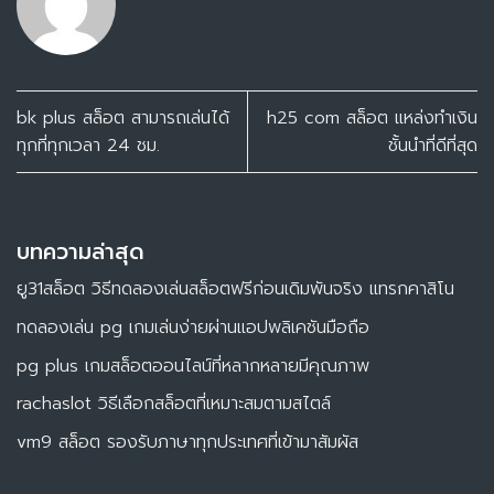
bk plus สล็อต สามารถเล่นได้
h25 com สล็อต แหล่งทำเงิน
ทุกที่ทุกเวลา 24 ชม.
ชั้นนำที่ดีที่สุด
บทความล่าสุด
ยู31สล็อต วิธีทดลองเล่นสล็อตฟรีก่อนเดิมพันจริง แทรกคาสิโน
ทดลองเล่น pg เกมเล่นง่ายผ่านแอปพลิเคชันมือถือ
pg plus เกมสล็อตออนไลน์ที่หลากหลายมีคุณภาพ
rachaslot วิธีเลือกสล็อตที่เหมาะสมตามสไตล์
vm9 สล็อต รองรับภาษาทุกประเทศที่เข้ามาสัมผัส