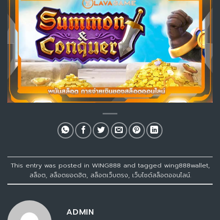
This entry was posted in
WING888
and tagged
wing888wallet
,
สล็อต
,
สล็อตยอดฮิต
,
สล็อตเว็บตรง
,
เว็บไซต์สล็อตออนไลน์
.
ADMIN