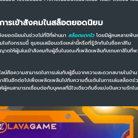
 การเข้าสังคมในสล็อตยอดนิยม
งยอดนิยมในช่วงไม่กี่ปีที่ผ่านมา
สล็อตแตกไว
โดยมีผู้คนหลายพัน
ในกิจกรรมนี้ ชุมชนเสมือนจริงเหล่านี้หรือที่รู้จักกันในชื่อคาสิโน
ุญาตให้ผู้เล่นเข้าสังคมกับผู้อื่นในขณะที่เพลิดเพลินกับเกมคาสิโนที่
อนไลน์คือความสามารถในการเล่นกับผู้อื่นจากความสะดวกสบายในบ้าน
่คาสิโนอีกต่อไปเพื่อเพลิดเพลินไปกับความตื่นเต้นในการเล่นสล็อตร่
ให้ผู้คนสามารถเชื่อมต่อกับบุคคลที่มีใจเดียวกันซึ่งแบ่งปันความรักใ