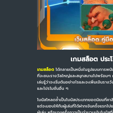
เกมสล็อต ประโ
เกมสล็อต
ได้กลายเป็นหนึ่งในรูปแบบการพนัน
ที่จะชนะรางวัลใหญ่และสนุกสนานไปพร้อมๆ กั
เล่นรู้ว่าจะเริ่มต้นอย่างไรและจะเพิ่มเงินราง
และโปรโมชั่นอื่น ๆ
โบนัสโหลดซ้ำเป็นโบนัสประเภทยอดนิยมที่คาสิโ
แต่จะมอบให้กับผู้เล่นที่ได้ฝากเงินครั้งแร
ผู้เล่น หรือบางครั้งอาจเป็นจำนวนเงินโบนัสที