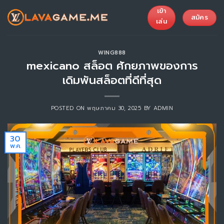
Skip
เข้า
to
สมัคร
เล่น
content
WING888
mexicano สล็อต ศักยภาพของการ
เดิมพันสล็อตที่ดีที่สุด
POSTED ON
พฤษภาคม 30, 2025
BY
ADMIN
30
พ.ค.