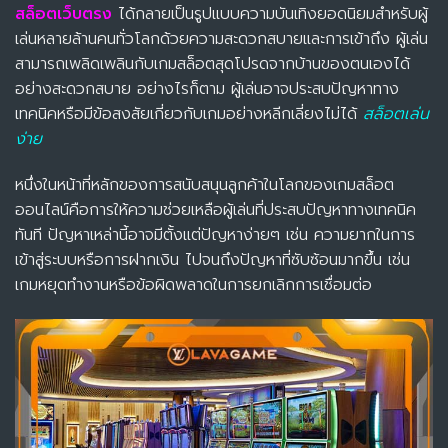
สล็อตเว็บตรง
ได้กลายเป็นรูปแบบความบันเทิงยอดนิยมสำหรับผู้
เล่นหลายล้านคนทั่วโลกด้วยความสะดวกสบายและการเข้าถึง ผู้เล่น
สามารถเพลิดเพลินกับเกมสล็อตสุดโปรดจากบ้านของตนเองได้
อย่างสะดวกสบาย อย่างไรก็ตาม ผู้เล่นอาจประสบปัญหาทาง
เทคนิคหรือมีข้อสงสัยเกี่ยวกับเกมอย่างหลีกเลี่ยงไม่ได้
สล็อตเล่น
ง่าย
หนึ่งในหน้าที่หลักของการสนับสนุนลูกค้าในโลกของเกมสล็อต
ออนไลน์คือการให้ความช่วยเหลือผู้เล่นที่ประสบปัญหาทางเทคนิค
ทันที ปัญหาเหล่านี้อาจมีตั้งแต่ปัญหาง่ายๆ เช่น ความยากในการ
เข้าสู่ระบบหรือการฝากเงิน ไปจนถึงปัญหาที่ซับซ้อนมากขึ้น เช่น
เกมหยุดทำงานหรือข้อผิดพลาดในการยกเลิกการเชื่อมต่อ