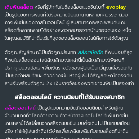
เดิมพันสล็อต
หรือที่รู้จักกันในชื่อสล็อตแมชชีนโบกี้
evoplay
เป็นรูปแบบการพนันที่ได้รับความนิยมมานานหลายทศวรรษ ด้วย
การเพิ่มขึ้นของคาสิโนออนไลน์ ผู้เล่นสามารถเพลิดเพลินกับเกม
สล็อตที่หลากหลายได้อย่างสะดวกสบายจากบ้านของตนเอง หนึ่ง
ในคุณสมบัติที่น่าตื่นเต้นที่สุดของสล็อตออนไลน์คือการใช้ตัวคูณ
ตัวคูณสัญลักษณ์เป็นตัวคูณประเภท
สล็อตมือถือ
ที่พบบ่อยที่สุด
ที่พบในสล็อตออนไลน์สัญลักษณ์เหล่านี้เป็นสัญลักษณ์พิเศษที่
ปรากฏบนวงล้อและเพิ่มเงินรางวัลของผู้เล่นเป็นทวีคูณเมื่อรวมกัน
เป็นชุดค่าผสมที่ชนะ ตัวอย่างเช่น หากผู้เล่นได้สัญลักษณ์ที่ตรงกัน
สามอันพร้อมตัวคูณ 2x เงินรางวัลของพวกเขาจะเพิ่มเป็นสองเท่า
สล็อตออนไลน์ ความนิยมที่ได้รับของสมาชิก
สล็อตออนไลน์
เป็นรูปแบบความบันเทิงยอดนิยมสำหรับผู้คน
จำนวนมากทั่วโลกด้วยความก้าวหน้าทางเทคโนโลยีที่เพิ่มมากขึ้น
เกมเหล่านี้ได้เปลี่ยนจากสล็อตแมชชีนแบบดั้งเดิมไปเป็นเกมเสมือน
จริง ทำให้ผู้เล่นเข้าถึงได้ง่ายเพื่อเพลิดเพลินกับเกมสล็อตที่น่าตื่น